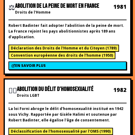
⚖️
ABOLITION DE LA PEINE DE MORT EN FRANCE
1981
Droits de l'Homme
Robert Badinter fait adopter l'abolition de la peine de mort.
La France rejoint les pays abolitionnistes après 189 ans
d'application.
Déclaration des Droits de l'Homme et du Citoyen
(
1789
)
Convention européenne des droits de l'homme
(
1950
)
EN SAVOIR PLUS
🏳️‍🌈
ABOLITION DU DÉLIT D'HOMOSEXUALITÉ
1982
Droits LGBT
La loi Forni abroge le délit d'homosexualité institué en 1942
sous Vichy. Rapportée par Gisèle Halimi et soutenue par
Robert Badinter, elle égalise l'âge de consentement.
Déclassification de l'homosexualité par l'OMS
(
1990
)