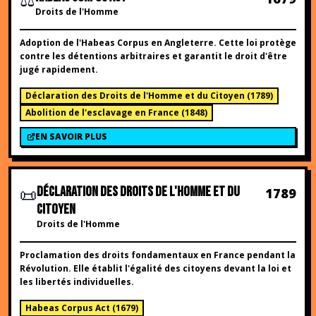
Droits de l'Homme
Adoption de l'Habeas Corpus en Angleterre. Cette loi protège
contre les détentions arbitraires et garantit le droit d'être
jugé rapidement.
Déclaration des Droits de l'Homme et du Citoyen
(
1789
)
Abolition de l'esclavage en France
(
1848
)
EN SAVOIR PLUS
📜
DÉCLARATION DES DROITS DE L'HOMME ET DU
1789
CITOYEN
Droits de l'Homme
Proclamation des droits fondamentaux en France pendant la
Révolution. Elle établit l'égalité des citoyens devant la loi et
les libertés individuelles.
Habeas Corpus Act
(
1679
)