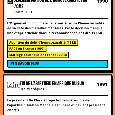
🏥
DÉCLASSIFICATION DE L'HOMOSEXUALITÉ PAR
1990
L'OMS
Droits LGBT
L'Organisation mondiale de la santé retire l'homosexualité
de sa liste des maladies mentales. Cette décision marque
une étape cruciale dans la reconnaissance des droits LGBT.
Abolition du délit d'homosexualité
(
1982
)
PACS en France
(
1999
)
Mariage pour tous en France
(
2013
)
EN SAVOIR PLUS
🇿🇦
FIN DE L'APARTHEID EN AFRIQUE DU SUD
1991
Droits civiques
Le président De Klerk abroge les dernières lois de
l'apartheid. Nelson Mandela est libéré et devient président
en 1994.