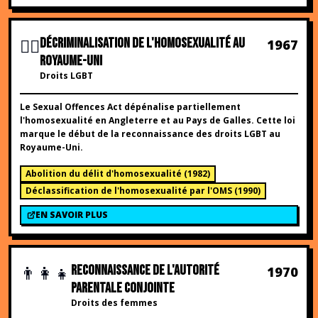
🏳️‍🌈
DÉCRIMINALISATION DE L'HOMOSEXUALITÉ AU
1967
ROYAUME-UNI
Droits LGBT
Le Sexual Offences Act dépénalise partiellement
l'homosexualité en Angleterre et au Pays de Galles. Cette loi
marque le début de la reconnaissance des droits LGBT au
Royaume-Uni.
Abolition du délit d'homosexualité
(
1982
)
Déclassification de l'homosexualité par l'OMS
(
1990
)
EN SAVOIR PLUS
👨‍👩‍👧
RECONNAISSANCE DE L'AUTORITÉ
1970
PARENTALE CONJOINTE
Droits des femmes