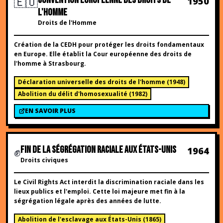
🇪🇺
CONVENTION EUROPÉENNE DES DROITS DE
1950
L'HOMME
Droits de l'Homme
Création de la CEDH pour protéger les droits fondamentaux
en Europe. Elle établit la Cour européenne des droits de
l'homme à Strasbourg.
Déclaration universelle des droits de l'homme
(
1948
)
Abolition du délit d'homosexualité
(
1982
)
EN SAVOIR PLUS
✊
FIN DE LA SÉGRÉGATION RACIALE AUX ÉTATS-UNIS
1964
Droits civiques
Le Civil Rights Act interdit la discrimination raciale dans les
lieux publics et l'emploi. Cette loi majeure met fin à la
ségrégation légale après des années de lutte.
Abolition de l'esclavage aux États-Unis
(
1865
)