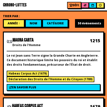
CHRONO-LUTTES
DÉFI
TRIER PAR :
ANNÉE
↑
NOM
CATÉGORIE
50
événements
📜
MAGNA CARTA
1215
Droits de l'Homme
Le roi Jean sans Terre signe la Grande Charte en Angleterre.
Ce document historique limite les pouvoirs du roi et établit
des droits fondamentaux, précurseur de l'État de droit.
Habeas Corpus Act
(
1679
)
Déclaration des Droits de l'Homme et du Citoyen
(
1789
)
EN SAVOIR PLUS
⚖️
HABEAS CORPUS ACT
1679